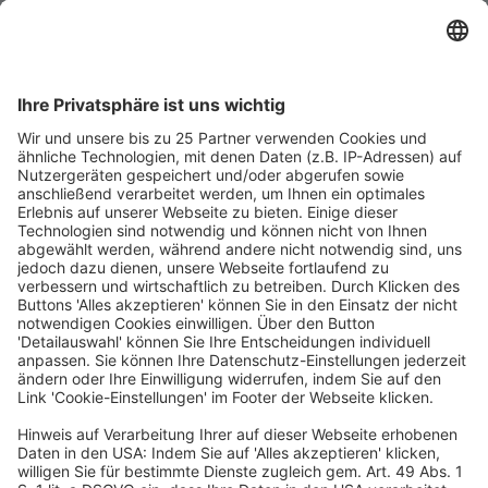
Zudem werden immer wieder neue Strukturen 
aufgesetzt, die nicht unter die bisherigen Definitionen 
eines Change of Control fallen. Also gilt es, die 
Change-of-Control-Klauseln dahingehend 
auszuweiten, dass sowohl direkte als auch indirekte 
Fälle und auch jegliche Vorgänge nach dem 
Umwandlungsgesetz unter einen Change of Control 
subsumiert werden können. Egal, wie oft und in wie 
vielen Einzelübertragungen Anteilswechsel stattfinden 
– alle müssen erfasst sein. Und dann sollte der Mieter 
dem Vermieter gegenüber umfangreichen 
Informationspflichten unterliegen.

Schließlich benötigt der Vermieter die Möglichkeit, 
sich vom Mietvertrag zu lösen, wenn der Mieter gegen 
die Informationspflichten verstößt oder aber der 
Vermieter dem konkreten Change of Control nicht 
zustimmt. Auch wenn dem die Interessen der 