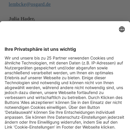
lembcke@osgard.de
040/38087650
hader@osgard.de
Anzahl Anwält:innen
5, davon Immobilienanwält:innen: 5
Honorar pro Stunde
Stundenhonorar
Kompetenzen
juristische Steuerung komplexer Bauvorhaben, 
Bau-/Anlagenbau- und Architektenrecht, 
Baukonfliktmanagement/außergerichtliche 
Streitbeilegung (Mediation, Schlichtung, 