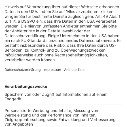
Adjudikation, Schiedsgutachten, Schiedsverfahren), 
Grundstücksrecht, Transaktionen, Bauträgerrecht, 
Maklerrecht, öffentliches Bau- und Planungsrecht, 
Umweltrecht
Mandate (Auswahl)
u.a. Flughafen Hamburg: grundhafte Erneuerung des 
Hauptvorfeldes (Vorfeld 1): Los 1: juristisches 
Projektmanagement, Litigation; Los 2: Vergabe, 
juristisches Projektmanagement); Beratung bei 
diversen Hotel- und Wohnungsbauentwicklungen; 
Vergabe und juristisches Projektmanagement für eine 
vierzügige Grundschule und einen 
Krankenhausneubau
Zurück nach oben