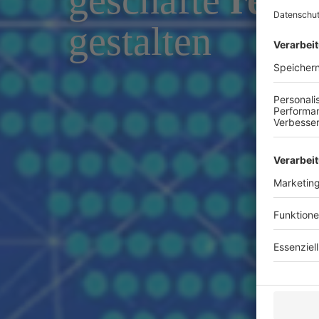
geschäfte 
recht
gestalten