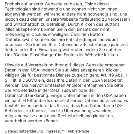
Frankreich und Irland – beobachten wegen des Gaza-
Konfliktes derartige Investitionen derzeit kritisch. 
Auch für deutsche Investoren ist es nicht 
ausgeschlossen, dass sie sich einem Reputationsrisiko 
aussetzen, wenn sie mit israelischen Investoren 
Geschäfte machen – und diese können ihnen ja nicht 
nur innerhalb Deutschlands, sondern bei Cross-
Border-Deals durchaus auch auf der anderen Seite des 
Verhandlungstischs begegnen.
Steuerrisiko USA
Nicht zu den Schurkenstaaten wurden gemeinhin die 
USA gezählt. In letzter Zeit haben sie sich aber gefühlt 
selbst in diese Rolle hineinbegeben. „Früher wurde 
Steuerrecht nicht zu politischen Zwecken eingesetzt – 
das ist jetzt sehr wohl zu beobachten“, sagt Rolf 
Krauß, der den Bereich Steuerrecht und 