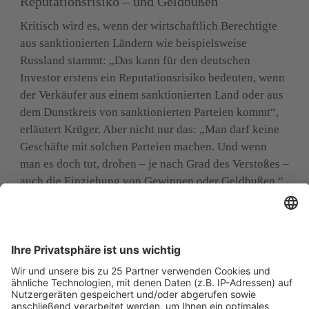
Reputationsrisiko – und Geldbußen
Kritisch wird es, wenn der wirtschaftlich Berechtigte 
aus sanktionierten Ländern wie beispielsweise 
Russland stammt: „Das kann für den deutschen 
Investor erstens ein Reputationsrisiko bedeuten, wenn 
der Verkäufer aus einem sanktionierten Land oder aus 
dem Dunstkreis von sanktionierten Parteien kommt“, 
erläutert Krüger. Aber nicht nur das: „Man darf keine 
Geschäfte mit solchen Parteien machen. Und wenn 
man es doch tut, drohen – je nach Grad des Verstoßes – 
auch die Einziehung von Gewinnen oder Geldbußen.“
Gelitten hat in jüngster Zeit der Leumund Israels – ein 
heikles Thema, über das die Anwälte lieber nicht 
sprechen. Es ist jedoch ein offenes Geheimnis, dass 
Geschäfte mit israelischen Investoren teils Fragen 
unterzogen werden, denn Teile der Öffentlichkeit 
einiger europäischer Länder – darunter Spanien, 